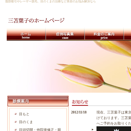
脂肪吸引やレーザー脱毛、目のくまの治療など美容のお悩み解決なら
2012/11/18
現在、三苫葉子は東
目もと
けております。三苫
目のくま
へご予約をお取りく
目頭切開・他院後修正・眼