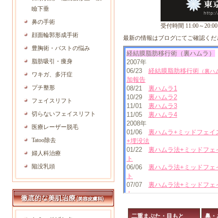
瞼下垂
鼻の手術
受付時間 11:00～20:00
顔面輪郭形成手術
最新の情報はブログにてご確認くだ
豊胸術・バストの悩み
脂肪吸引・痩身
ワキガ、多汗症
プチ整形
フェイスリフト
切らないフェイスリフト
医療レーザー脱毛
Tatoo除去
婦人科治療
陥没乳頭
二重まぶた・目もと
鼻・