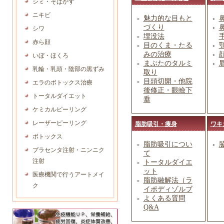
シミ・そばかす
ニキビ
魅力的な目もと
づくり
シワ
埋没法
赤ら顔
目のくま・たる
みの治療
いぼ・ほくろ
まぶたのタルミ
乳輪・乳頭・陰部の黒ずみ
取り
目頭切開・他院
エラのボトックス治療
後修正・眼瞼下
トータルダイエット
垂
ケミカルピーリング
レーザーピーリング
脂肪吸引・痩身
ワキ
ボトックス
脂肪吸引につい
プラセンタ注射・ニンニク
て
注射
トータルダイエ
ット
医療機関で行うアートメイ
脂肪融解法（ラ
ク
イポディゾルブ
よくある質問
Q&A