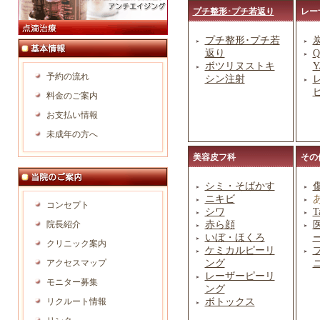
プチ整形･プチ若返り
レー
プチ整形･プチ若
返り
ボツリヌストキ
予約の流れ
シン注射
料金のご案内
お支払い情報
未成年の方へ
美容皮フ科
その
シミ・そばかす
ニキビ
コンセプト
シワ
T
院長紹介
赤ら顔
いぼ・ほくろ
クリニック案内
ケミカルピーリ
アクセスマップ
ング
レーザーピーリ
モニター募集
ング
リクルート情報
ボトックス